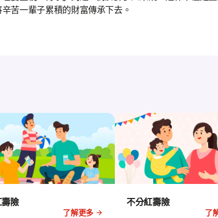
將辛苦一輩子累積的財富傳承下去。
紅壽險
不分紅壽險
了解更多
了