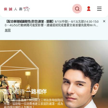
【配合辦理城鎮韌性(防空)演習 - 提醒】
8/10(中部)、8/13(北部)14:30-15:0
0，4G/5G行動網路可能受影響，建議提前完成重要交易並優先使用Wi Fi或
有線網路。本公司系統服務正常。謝謝配合!
展開
誠心相待
一路相伴
保誠人壽以客為本，時刻關注三明治族每個階段
所需，協助每一位消費者建立家庭防護罩，成為
最值得信賴的人生夥伴！