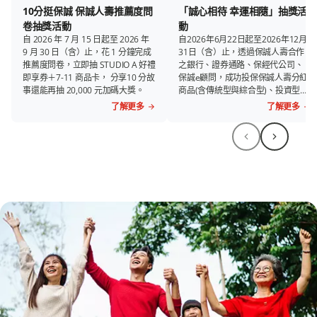
10分挺保誠 保誠人壽推薦度問
「誠心相待 幸運相隨」抽獎活
卷抽獎活動
動
自 2026 年 7 月 15 日起至 2026 年
自2026年6月22日起至2026年12月
9 月 30 日（含）止，花 1 分鐘完成
31日（含）止，透過保誠人壽合作
推薦度問卷，立即抽 STUDIO A 好禮
之銀行、證券通路、保經代公司、
即享券＋7-11 商品卡， 分享10 分故
保誠e顧問，成功投保保誠人壽分紅
事還能再抽 20,000 元加碼大獎。
商品(含傳統型與綜合型)、投資型商
品、富御醫療商品，抽旅遊券、百
了解更多
了解更多
貨電子禮券、超商電子禮券。