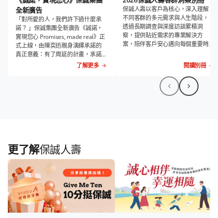
保誠人壽以客戶為核心，深入理解
全新廣告
不同客群的多元需求與人生階段，
「對所愛的人，我們許下過什麼承
透過長期調查與深度訪談累積洞
諾？ 」保誠集團全新廣告《誠諾，
察，提供貼近需求的專業解決方
實現您心 Promises, made real》正
案，陪伴客戶安心邁向每個重要時
式上線，由陳奕迅親身演繹承諾的
刻。
真正意義：有了周延的計畫，承諾
才能成真。
了解更多
閱讀別冊
更了解
保誠人壽