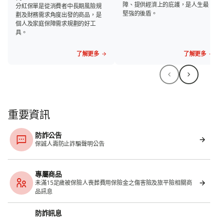
障、提供經濟上的庇護，是人生最
分紅保單是從消費者中長期風險規
堅強的後盾。
劃及財務需求角度出發的商品，是
個人及家庭保障需求規劃的好工
具。
了解更多
了解更多
重要資訊
防詐公告
保誠人壽防止詐騙聲明公告
專屬商品
未滿15足歲被保險人喪葬費用保險金之傷害險及旅平險相關商
品訊息
防詐訊息