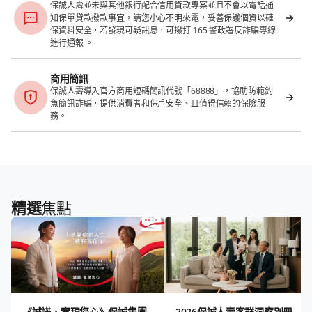
保誠人壽並未與其他銀行配合信用貸款專案並且不會以電話通
知保單貸款撥款事宜，請您小心不明來電，妥善保護個資以確
保資料安全，若發現可疑訊息，可撥打 165 警政署反詐騙專線
進行通報 。
商用簡訊
保誠人壽導入官方商用短碼簡訊代號「68888」，協助防範釣
魚簡訊詐騙，提供消費者和保戶安全、且值得信賴的保險服
務。
精選
焦點
《誠諾，實現您心》保誠集團
2026保誠人壽客群洞察別冊