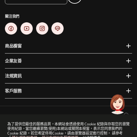
關注我們
商品櫥窗
企業友善
法規資訊
客戶服務
為提供您更穩定且便利的使用體驗，建議使用瀏覽器版本如下: Internet Explorer 10、Google
Chrome 48+、Mac iOS 10、Safari 9、Mozilla Firefox 44以上。
為了提供您最佳的服務品質，本網站會透過使用 Cookie 紀錄與存取您的瀏覽
使用紀錄，當您繼續瀏覽(使用)本網站或關閉本視窗，表示您同意我們的
保誠集團與保德信金融集團（一家主要營業地點位於美國的公司）及The Prudential
Cookie 紀錄。若您希望停用Cookie，請由瀏覽器設定進行控制， 請參考
Assurance Company Limited（M&G plc的附屬公司，一家於英國註冊成立的公司）沒有任何