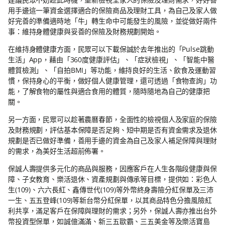
用手邊這一筆資金選擇適合的保險商品及理財工具，為自己及家人做
好完善的準備適時地「牛」轉生命中可能發生的風險，並從做好兩件
事：維持身體健康與妥善的保險及財務規劃開始。
在維持身體健康方面，民眾可以下載保誠於去年推出的「Pulse跳動
生活」App，藉由「360度健康評估」、「症狀檢視」、「智能中醫
體質檢測」、「自拍BMI」等功能，維持良好的生活、飲食及運動習
慣，保持身心的平衡，做好個人健康管理，還可透過「食物查詢」功
能，了解食物的屬性與適合食用的體質，隨時隨地為自己的健康把
關。
另一方面，民眾可以趁著農曆春節，全面性的檢視個人及家庭的保險
及財務規劃，評估基本保障是否足夠、短中期是否有資金需求及退休
規劃是否已做好準備，善用手邊的資金為自己及家人補足保障與理財
的需求，為美好生活超前佈署。
保誠人壽提供多元化的商品與服務，因應客戶在人生各階段健康與保
障、子女教育、樂活退休、資產規劃與傳承等目標，提供如：彩色人
生(109)、六六長紅、鑫傳世代(109)等外幣終身壽險分紅保單及三沛
一生、五五登峰(109)等新台幣分紅保單，以其商品特色分擔風險紅
利共享，滿足客戶在保障與理財的需求；另外，保誠人壽亦推出台外
幣投資型保單，如誠億滿滿、新三五歐霸、三五美金等及樂活寶島