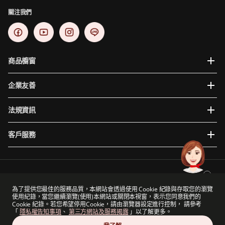
關注我們
商品櫥窗
企業友善
法規資訊
客戶服務
為提供您更穩定且便利的使用體驗，建議使用瀏覽器版本如下: Internet Explorer 10、Google
Chrome 48+、Mac iOS 10、Safari 9、Mozilla Firefox 44以上。
為了提供您最佳的服務品質，本網站會透過使用 Cookie 紀錄與存取您的瀏覽
使用紀錄，當您繼續瀏覽(使用)本網站或關閉本視窗，表示您同意我們的
保誠集團與保德信金融集團（一家主要營業地點位於美國的公司）及The Prudential
Cookie 紀錄。若您希望停用Cookie，請由瀏覽器設定進行控制， 請參考
Assurance Company Limited（M&G plc的附屬公司，一家於英國註冊成立的公司）沒有任何
「
隱私權告知事項
、
第三方網站及服務揭露
」以了解更多。
關聯。
保誠人壽保險股份有限公司版權所有