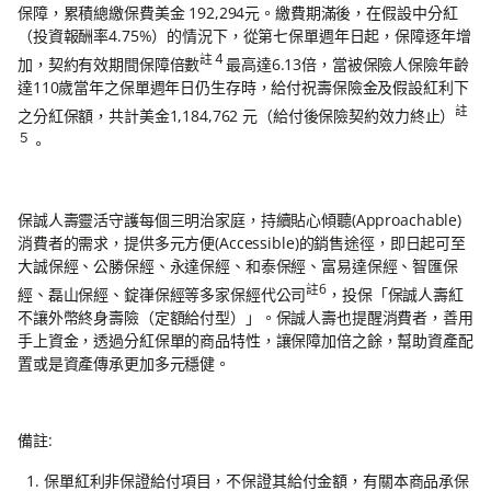
保障，累積總繳保費美金 192,294元。繳費期滿後，在假設中分紅
（投資報酬率4.75%）的情況下，從第七保單週年日起，保障逐年增
註４
加，契約有效期間保障倍數
最高達6.13倍，當被保險人保險年齡
達110歲當年之保單週年日仍生存時，給付祝壽保險金及假設紅利下
註
之分紅保額，共計美金1,184,762 元（給付後保險契約效力終止）
５
。
保誠人壽靈活守護每個三明治家庭，持續貼心傾聽(Approachable)
消費者的需求，提供多元方便(Accessible)的銷售途徑，即日起可至
大誠保經、公勝保經、永達保經、和泰保經、富易達保經、智匯保
註6
經、磊山保經、錠嵂保經等多家保經代公司
，投保「保誠人壽紅
不讓外幣終身壽險（定額給付型）」。保誠人壽也提醒消費者，善用
手上資金，透過分紅保單的商品特性，讓保障加倍之餘，幫助資產配
置或是資產傳承更加多元穩健。
備註:
保單紅利非保證給付項目，不保證其給付金額，有關本商品承保