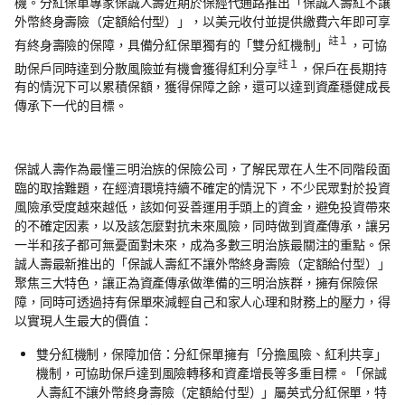
機。分紅保單專家保誠人壽近期於保經代通路推出「保誠人壽紅不讓
外幣終身壽險（定額給付型）」，以美元收付並提供繳費六年即可享
註１
有終身壽險的保障，具備分紅保單獨有的「雙分紅機制」
，可協
註１
助保戶同時達到分散風險並有機會獲得紅利分享
，保戶在長期持
有的情況下可以累積保額，獲得保障之餘，還可以達到資產穩健成長
傳承下一代的目標。
保誠人壽作為最懂三明治族的保險公司，了解民眾在人生不同階段面
臨的取捨難題，在經濟環境持續不確定的情況下，不少民眾對於投資
風險承受度越來越低，該如何妥善運用手頭上的資金，避免投資帶來
的不確定因素，以及該怎麼對抗未來風險，同時做到資產傳承，讓另
一半和孩子都可無憂面對未來，成為多數三明治族最關注的重點。保
誠人壽最新推出的「保誠人壽紅不讓外幣終身壽險（定額給付型）」
聚焦三大特色，讓正為資產傳承做準備的三明治族群，擁有保險保
障，同時可透過持有保單來減輕自己和家人心理和財務上的壓力，得
以實現人生最大的價值：
雙分紅機制，保障加倍：分紅保單擁有「分擔風險、紅利共享」
機制，可協助保戶達到風險轉移和資產增長等多重目標。「保誠
人壽紅不讓外幣終身壽險（定額給付型）」屬英式分紅保單，特