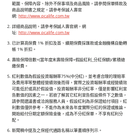
範圍、保障內容、除外不保事項及商品風險，請參閱保單條款及
商品說明書之規定，請參考保誠人壽官
網:
http://www.pcalife.com.tw
詳細商品說明，請參考保誠人壽官網，網
址:
http://www.pcalife.com.tw
已計算高保費 1% 折扣及首、續期保費採匯款或金融機構自動轉
帳 1% 折扣。
壽險保障倍數=(當年度末壽險保障+假設紅利_分紅保額)/累積總
繳保費。
紅利數值為假設投資報酬率75%(中分紅)，並考慮合理的理賠率
及費用率等整體經營績效後而得，實際之投資報酬率或經營績效
可能低於或高於假設值。投資報酬率非分紅率，僅是影響紅利宣
告數值的因素之一，若欲了解其它紅利宣告假設條件下之數值，
請參閱建議書或洽詢服務人員。假設紅利為非保證給付項目，紅
利數值僅供參考，不能作為未來各年度實際分紅的保證或推論。
開始給付分期定額保險金後，成為不分紅保單，不享有紅利分
配。
新聞稿中提及之保經代通路名稱以筆畫順序列示。