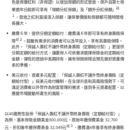
色是保單紅利（非保證）以增加保額的形式發放，保戶自第七保
註
單週年日起即可享有「增額分紅保額」及「額外分紅保額」
１
，發放之紅利直接滾入保額，讓保單價值和保額都可隨時間增
長擴大。
繳費６年，提供分期定額給付：繳費滿６年即可享有終身壽險保
註２
障
，鼓勵有需求的消費者可以及早投入，享有高壽險保障。
此外，「保誠人壽紅不讓外幣終身壽險（定額給付型）」更提供
分期定額的給付方式，讓要保人可依需求選擇保險金的定期給付
金額，彈性的透過中長期持有，擁有保險保障且預先做好資產傳
承的準備。
美元收付，資產多元配置：「保誠人壽紅不讓外幣終身壽險（定
額給付型）」採美元收付機制，在全球升息和高風險情勢下，可
滿足消費者以外幣作為財富管理的需求，達到多元資產配置，以
應變市場變動所產生的風險。
以40歲男性投保「保誠人壽紅不讓外幣終身壽險（定額給付型）」
為例，基本保險金額美金300,000元，原始年繳保費美金 32,700
註３
元，折扣後年繳保費美金 32,049元
，繳費滿6年後享有終身壽險