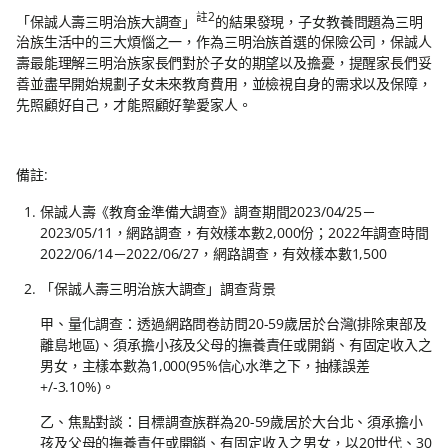
註2
「保誠人壽三明治族大調查」
的結果發現，子女教養問題為三明
治族生活中的三大煩惱之一，作為三明治族首選的保險公司，保誠人
壽最能理解三明治族家長們對於子女的期望以及擔憂，提醒家長們妥
善並盡早開始規劃子女未來教育費用，並檢視自身的需求以及保障，
先照顧好自己，才能照顧好摯愛家人。
備註:
保誠人壽《教育金準備大調查》調查期間2023/04/25－
2023/05/11，網路調查，有效樣本數2,000份；2022年調查時間
2022/06/14－2022/06/27，網路調查，有效樣本數1,500
「保誠人壽三明治族大調查」調查背景
甲、量化調查：透過網路問卷訪問20-59歲居於台灣(排除東部及
離島地區)、須承擔小孩及父母的撫養責任或開銷、有固定收入之
男女，主樣本數為1,000(95%信心水準之下，抽樣誤差
+/-3.10%)。
乙、焦點對談：目標調查族群為20-59歲居於大台北、須承擔小
孩及父母的撫養責任或開銷、有固定收入之男女，以20世代、30