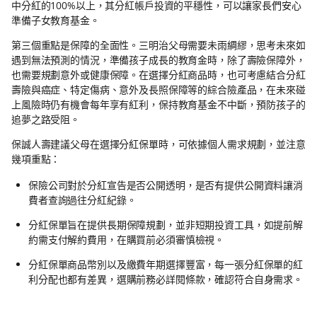
中分紅的100%以上，其分紅帳戶投資的平穩性，可以讓家長們安心
準備子女教育基金。
第三個重點是保障的全面性。三明治父母需要未雨綢繆，思考未來如
遇到無法預測的情況，準備孩子成長的教育金時，除了壽險保障外，
也需要規劃意外或健康保障。在選擇分紅商品時，也可考慮結合分紅
壽險與癌症、特定傷病、意外及長照保障等的綜合險產品，在未來碰
上風險時仍有機會每年享有紅利，保持教育基金不中斷，預防孩子的
追夢之路受阻。
保誠人壽建議父母在選擇分紅保單時，可依據個人需求規劃，並注意
幾項重點：
保險公司對於分紅宣告是否公開透明，是否有提供公開資料讓消
費者查詢過往分紅紀錄。
分紅保單旨在提供長期保障規劃，並非短期投資工具，如提前解
約需支付解約費用，在購買前必須審慎檢視。
分紅保單商品幣別以及繳費年期選擇豐富，每一張分紅保單的紅
利分配也都有差異，選購前務必詳閱條款，確認符合自身需求。