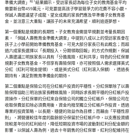
註1
準備大調查」
結果顯示，受訪家長認為每位子女的教育基金平均
需要新台幣459萬元，可見要提高孩子學習競爭力的花費不容小覷。
保誠人壽建議望子成龍、望女成鳳的家長們應及早準備子女教育基
金，並注意三大重點，讓孩子的未來充滿希望，順利追逐夢想。
第一個重點是規劃的長期性。子女教育金需提早規劃並考量長期因
素，「保誠人壽教育金準備大調查」中提到八成以上的受訪家長會在
孩子上小學前開始準備教育基金，可見大部分家長已有此概念；而超
過六成家長選擇以「長期投入，分期領取回報」的方式作規劃，保誠
人壽建議三明族家長以具有「分擔風險，紅利共享」特色的分紅保單
規劃子女教育基金，不但享有壽險保障，亦可按照個人需求選擇美式
分紅（紅利可現金提領）、或是英式分紅（紅利滾入保額），透過長
期持有，滿足對教育準備金的期待。
第二個重點是保險公司在分紅帳戶投資的平穩性。分紅保單除了以壽
險保障協助三明治族家長轉嫁風險，同時訴求長期平穩的分紅帳戶投
資操作。分紅保單的分紅來自保險公司的獨立分紅帳戶，保險公司在
收取保費並扣除必須費用後，資金均撥至獨立分紅帳戶作投資。透過
專業的投資策略，以長期、穩健的效益作為目標；而藉由「平穩性原
則」，將營運較佳年度的盈餘部分保留於分紅帳戶中，以支應投資績
效較差年份的紅利給付，降低短期投資市場的波動對紅利分配金額的
影響。以保誠人壽為例，過去十年銷售的分紅保單，紅利分配維持在