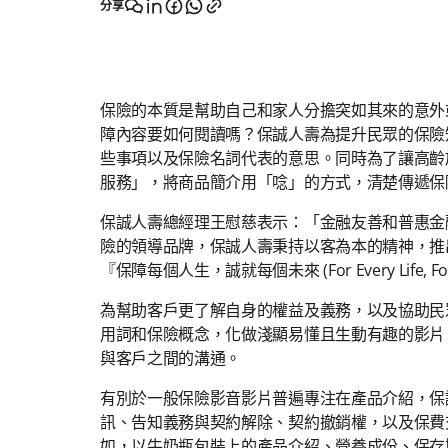
分享
保險的本質是幫助自己和家人分擔突如其來的意外
障內容要如何閱讀嗎？保誠人壽為提升民眾的保險
些事項以及保險名詞代表的意思。同時為了讓高齡
服務」，將商品簡介用「唸」的方式，清楚傳遞保
保誠人壽總經理王慰慈表示：「金融友善和普惠金
險的領導品牌，保誠人壽秉持以客為本的精神，推
『保障每個人生，誠就每個未來 (For Every Life, Fo
為幫助客戶更了解自身的權益及義務，以及協助民
用詞和保險概念，化做淺顯易懂且生動有趣的影片
與客戶之間的溝通。
有別於一般保險影音影片普遍專注在產品介紹，保
訊、告知義務與契約解除、契約撤銷權，以及保費
如，以牛奶瓶包裝上的產品介紹、營養成份、保存