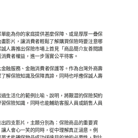
保單能為你的家庭提供甚麼保障、或是厚厚一疊保
動畫影片，讓消費者輕鬆了解購買保險時要注意哪
保誠人壽推出保險市場上首見「商品簡介友善閱讀
護消費者權益，進一步落實公平待客。
化金融服務、金融消費者保護等。作為台灣外商壽
眾了解保險知識及保障真諦，同時也呼應保誠人壽
透過生活化的範例比喻、說明，將艱澀的保險契約
學習保險知識，同時也能輔助客服人員或銷售人員
推出四支影片，主題分別為：保險商品的重要資
，讓人會心一笑的同時，從中理解真正涵意。例
務單才能確保物品成功送達目的地的必要性，對比