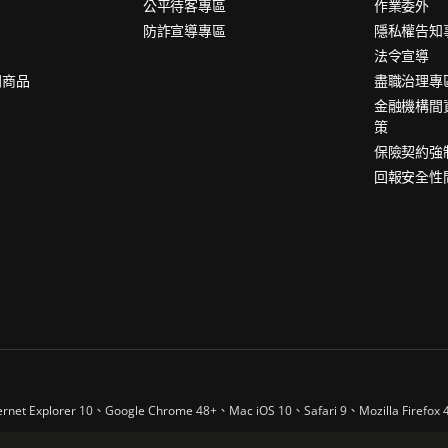
公平待客專區
作業委外
防詐宣導專區
隱私權告知
法令宣導
問商品
盡職治理專
金融機構間
策
保險契約強
回報安全性
er 10、Google Chrome 48+、Mac iOS 10、Safari 9、Mozilla Firefo
dential Assurance Company Limited（M&G plc的附屬公司，