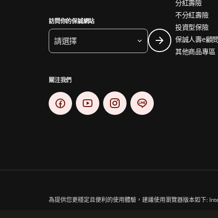
分紅壽險
不分紅壽險
訪問你的保誠網站
投資型保險
保誠人壽e顧
請選擇
其他商品專區
關注我們
為提供您更穩定且便利的使用體驗，建議使用瀏覽器版本如下: Internet Explor
保誠集團與保德信金融集團（一家主要營業地點位於美國的公司）及The Pru