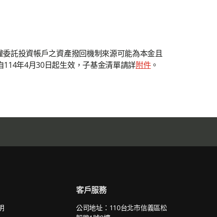
全權委託投資帳戶之資產撥回機制來源可能為本金且
14年4月30日起生效，子基金清單請詳
附件
。
客戶服務
明
公司地址：110台北市信義區松