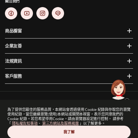
關注我們
商品櫥窗
企業友善
法規資訊
客戶服務
為提供您更穩定且便利的使用體驗，建議使用瀏覽器版本如下: Internet Explorer 10、Google
Chrome 48+、Mac iOS 10、Safari 9、Mozilla Firefox 44以上。
為了提供您最佳的服務品質，本網站會透過使用 Cookie 紀錄與存取您的瀏覽
使用紀錄，當您繼續瀏覽(使用)本網站或關閉本視窗，表示您同意我們的
保誠集團與保德信金融集團（一家主要營業地點位於美國的公司）及The Prudential
Cookie 紀錄。若您希望停用Cookie，請由瀏覽器設定進行控制， 請參考
Assurance Company Limited（M&G plc的附屬公司，一家於英國註冊成立的公司）沒有任何
「
隱私權告知事項
、
第三方網站及服務揭露
」以了解更多。
關聯。
保誠人壽保險股份有限公司版權所有
我了解
Copyright © 2026 PCA Life Assurance Co., Ltd. All rights reserved.