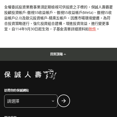
全權委託投資業務事業須定期檢視可供投資之子標的，保誠人壽霸菱
投顧投資帳戶-傲視55收益帳戶、傲視55收益帳戶(Meta)、傲視55收
益帳戶(2.0)及歐元投資帳戶-精乘五帳戶，因應市場環境變遷，為符
合投資策略遂行、強化投資組合建構，增進投資效益，進行變更事
宜，自114年9月30日起生效，子基金清單詳細資料如
附件
。
回到頂端
訪問你的保誠網站
請選擇