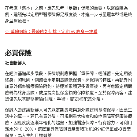
在考慮「還本」之前，應先思考「足額」保障的重要，以醫療險為
例，建議先以定期型醫療險保足額度後，才進一步考量還本型或是終
身型醫療險。
☆ 延伸閱讀：醫療險如何挑？定期 vs 終身一次看
必買保險
社會新鮮人
在經濟基礎起步階段，保險規劃應把握「重保障、輕儲蓄、先定期後
終身」的原則，例如善用定期壽險低保費、高保障的特性，再額外附
加意外傷害醫療保險附約，待逐漸累積更多資產後，再考慮將定期壽
險轉為終身壽險，或是提高投保金額的保障額度。至於保障內容，建
議優先以基礎醫療險(住院、手術、實支)搭配意外險。
保誠人壽建議新鮮人可先以定期壽險與意外險建構基礎保障，因應生
活中的萬一。若已有意外險，可規劃重大疾病和癌症保障等健康醫療
險，因應疾病逐漸年輕化的趨勢，加強醫療保障。行有餘力，可利用
薪水的10~20%，選擇兼具保障與資產累積功能的分紅保單或投資型
保單，為人生的目標儲蓄。