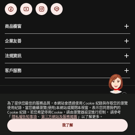
商品櫥窗
企業友善
法規資訊
客戶服務
為提供您更穩定且便利的使用體驗，建議使用瀏覽器版本如下: Internet Explorer 10、Google
Chrome 48+、Mac iOS 10、Safari 9、Mozilla Firefox 44以上。
為了提供您最佳的服務品質，本網站會透過使用 Cookie 紀錄與存取您的瀏覽
使用紀錄，當您繼續瀏覽(使用)本網站或關閉本視窗，表示您同意我們的
保誠集團與保德信金融集團（一家主要營業地點位於美國的公司）及The Prudential
Cookie 紀錄。若您希望停用Cookie，請由瀏覽器設定進行控制， 請參考
Assurance Company Limited（M&G plc的附屬公司，一家於英國註冊成立的公司）沒有任何
「
隱私權告知事項
、
第三方網站及服務揭露
」以了解更多。
關聯。
保誠人壽保險股份有限公司版權所有
我了解
Copyright © 2026 PCA Life Assurance Co., Ltd. All rights reserved.