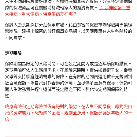
人生不同的階段做好準備。若遭遇突如其來的風險，含有特定傷病保
障的保險商品可在關鍵時刻減輕家人的經濟負擔。
☆ 延伸閱讀：重
大疾病、重大傷病、特定傷病差在哪？
保誠人壽長期深耕分紅保單市場，藉由豐富的保險市場經驗與專業經
營團隊，建構出綿密的分紅保單商品網，以因應民眾在人生各階段的
不同需求。
定期壽險
保障期間為限定的某段時間，可在設定期間內或是逐年續保時繳費。
定期壽險可依人生階段需求，在風險來臨時，提供如養育子女、奉養
父母等支持家庭經濟需求的保障，在有限的期間內運用數千元規劃到
數百萬保額，為自己訂作合適的保障，並提供多重意外保障，保額可
隨人生財務責任逐年遞減而設定隨之下降，強化特定期間保障的特
性。
終身壽險和定期壽險並沒有絕對的優劣，在人生不同階段，應對照自
己的經濟能力，想轉嫁的風險，規劃並運用，保額建議是年收入的十
倍。