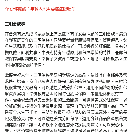
☆ 延伸閱讀：年輕人也需要癌症險嗎？
三明治族群
在台灣有近八成的家庭是上有長輩下有子女要照顧的三明治族。肩負
守護家庭責任的三明治族，同時要考量健康醫療保障、資產傳承、父
母生活照護以及自己和配偶的退休養老。可以透過分紅保單，具有分
擔風險、紅利共享、中長期持有平穩原則和保障增值的特性，兼顧保
險保障與財務規劃，儲備子女教育金或退休金，幫助三明治族為人生
不同的階段做好準備。
掌握幸福人生，三明治族需要相對穩定的商品，依據其自身條件及需
求進行選擇，為自己及家人作好完善的保險保障與財務規劃。三明治
族很重視子女教育，可以透過美式分紅保單，運用不同幣別的分紅保
單資產累積，準備教育基金的同時也獲得保障。考量退休後沒有工
作，需要現金流以支應退休後的生活開銷，可選擇美式分紅保單，以
分紅紅利支援退休生活費用來源，實現自己的夢想與藍圖，為自己打
造黃金人生下半場。三明治族最重視小朋友的健康或意外、長輩的長
照及醫療支出等，可以透過美式分紅保單，運用分紅商品資產累積規
劃健康保障，讓三明治族不幸遭逢意外或疾病風險時，可以安心休
養，也不怕醫療費用拖垮家庭經濟。如果是以資產傳承為主，可透過