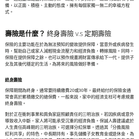
備，以正面、積極、主動的態度，擁有每個家獨一無二的幸福方程
式。
壽險是什麼？
終身壽險 v.s 定期壽險
保險的主要功能在於為無法預知的變故提供保障，當意外或疾病發生
時，幫助自己或家人減輕現金流壓力和經濟負擔，轉嫁風險。同時，
保險在提供保障之餘，也可以預作規畫將財富傳承給下一代，提供子
女及其後代穩定的生活，為將來的風險做好準備。
終身壽險
保障期間為終身，通常要持續繳費20或30年，最終給付的保險金通
常會高於累積繳交的總保費，一般來說，家中的經濟支柱可考慮規畫
終身壽險。
對於正在衝刺事業和肩負家庭照顧責任的三明治族，若因疾病或意外
導致收入中斷，家人將可能承受沉重的經濟負擔。保誠人壽建議處於
人生責任高峰期的三明治族，可選擇分紅保單，透過其「分擔風險
紅利共享」的特色，中長期持有，事先儲備子女教育金或退休金，為