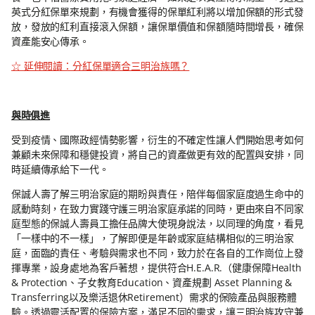
英式分紅保單來規劃，有機會獲得的保單紅利將以增加保額的形式發
放，發放的紅利直接滾入保額，讓保單價值和保額隨時間增長，確保
資產能安心傳承。
☆ 延伸閱讀：分紅保單適合三明治族嗎？
與時俱進
受到疫情、國際政經情勢影響，衍生的不確定性讓人們開始思考如何
兼顧未來保障和穩健投資，將自己的資產做更有效的配置與安排，同
時延續傳承給下一代。
保誠人壽了解三明治家庭的期盼與責任，陪伴每個家庭度過生命中的
感動時刻，在致力實踐守護三明治家庭承諾的同時，更由來自不同家
庭型態的保誠人壽員工擔任品牌大使現身說法，以同理的角度，看見
「一樣中的不一樣」，了解即便是年齡或家庭結構相似的三明治家
庭，面臨的責任、考驗與需求也不同，致力於在各自的工作崗位上發
揮專業，設身處地為客戶著想，提供符合H.E.A.R.（健康保障Health
& Protection、子女教育Education、資產規劃 Asset Planning &
Transferring以及樂活退休Retirement）需求的保險產品與服務體
驗。透過靈活配置的保險方案，滿足不同的需求，讓三明治族攻守兼