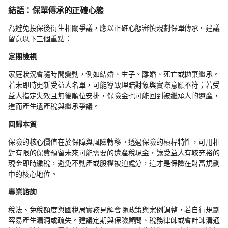
結語：保單傳承的正確心態
為避免投保後衍生相關爭議，應以正確心態審慎規劃保單傳承。建議
留意以下三個重點：
定期檢視
家庭狀況會隨時間變動，例如結婚、生子、離婚、死亡或拋棄繼承。
若未即時更新受益人名單，可能導致理賠對象與實際意願不符；若受
益人指定失效且無後順位安排，保險金也可能回到被繼承人的遺產，
進而產生遺產稅與繼承爭議。
回歸本質
保險的核心價值在於保障與風險轉移。透過保險的槓桿特性，可用相
對有限的保費預留未來可能需要的遺產稅現金，讓受益人有較充裕的
現金即時繳稅，避免不動產或股權被迫處分，這才是保險在財富規劃
中的核心地位。
專業諮詢
稅法、免稅額度與國稅局實務見解會隨政策與案例調整，若自行規劃
容易產生漏洞或疏失。建議定期與保險顧問、稅務律師或會計師溝通