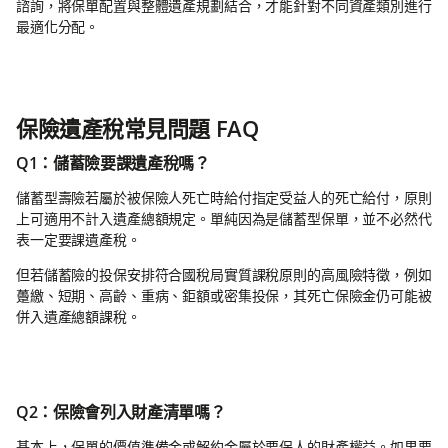
諮詢，將保單配置與整體遺產規劃結合，才能針對不同資產類別進行
最適化分配。
保險遺產稅常見問題 FAQ
Q1：儲蓄險要課遺產稅嗎？
儲蓄型壽險若屬於被保險人死亡時給付指定受益人的死亡給付，原則
上可適用不計入遺產總額規定。單純因為是儲蓄型保單，並不必然代
表一定要課遺產稅。
但若儲蓄險的投保安排符合國稅局實質課稅原則的高風險特徵，例如
躉繳、短期、高齡、重病、鉅額或密集投保，其死亡保險金仍可能被
併入遺產總額課稅。
Q2：保險會列入財產清單嗎？
基本上，保單的價值準備金或解約金屬於要保人的財產權益。如果要