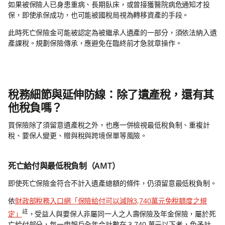
如果被保險人已身患重病、長期臥床，或曾接獲醫院病危通知才投
保，即使承保成功，也可能被國稅局視為轉移資產的手段。
此時死亡保險金可能被認定為被繼承人遺產的一部分，須依法納入遺
產課稅。規劃保險傳承，應避免在臨終前才急就章操作。
稅務細節與延伸防線：除了遺產稅，還有其
他稅負嗎？
買保險除了須留意遺產稅之外，也應一併檢視最低稅負制、重複計
稅、要保人變更、贈與稅與跨境保單等風險。
死亡給付與最低稅負制（AMT）
即使死亡保險金符合不計入遺產總額的條件，仍須留意最低稅負制。
依
財政部稅務入口網「保險給付可以減除3,740萬元免稅額度之規
註
定」
，受益人與要保人非屬同一人之人壽保險及年金保險，屬於死
亡給付部分，每一申報戶全年合計數在 3,740 萬元以下者，免予計