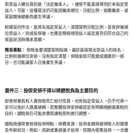
若受益人欄位寫的是「法定繼承人」，通常不能直接等同於未指定受
益人。可是，這種寫法仍可能因繼承順位、分配比例、拋棄繼承，或
家庭關係變動而產生爭議。
較穩妥的作法，是具名指定受益人，清楚寫明分配比例，並安排後順
位受益人。完成投保後，也應定期檢視受益人設定是否仍符合自己的
家庭狀況與傳承意願。
簡易重點：
保險金要清楚寫明給誰，最好直接寫出受益人的姓名、
比例和後順位安排。沒有指定清楚，保險金就可能變成遺產的一部
分，也可能讓家人日後產生爭議。
要件三：投保安排不得以規避稅負為主要目的
即使保單具有人壽保險死亡給付性質，也有指定受益人，仍不代表一
定可以免計入遺產總額。若整體投保安排被認定有明顯規避遺產稅的
目的，國稅局仍可能依實質課稅原則進行調整。
國稅局通常會檢視投保時點、保費來源、投保金額與被保險人的健康
及年齡狀況。例如，高齡或重病後才投保、短期內密集投保、一次繳