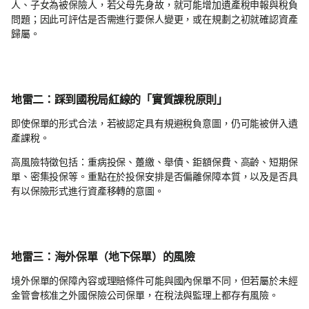
人、子女為被保險人，若父母先身故，就可能增加遺產稅申報與稅負
問題；因此可評估是否需進行要保人變更，或在規劃之初就確認資產
歸屬。
地雷二：踩到國稅局紅線的「實質課稅原則」
即使保單的形式合法，若被認定具有規避稅負意圖，仍可能被併入遺
產課稅。
高風險特徵包括：重病投保、躉繳、舉債、鉅額保費、高齡、短期保
單、密集投保等。重點在於投保安排是否偏離保障本質，以及是否具
有以保險形式進行資產移轉的意圖。
地雷三：海外保單（地下保單）的風險
境外保單的保障內容或理賠條件可能與國內保單不同，但若屬於未經
金管會核准之外國保險公司保單，在稅法與監理上都存有風險。