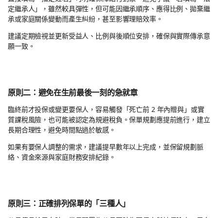
定繼承人」，雖然較具彈性，但可能因繼承順序、應得比例、拋棄繼
承或家庭關係變動而產生糾紛，甚至影響理賠效率。
建議定期檢視並更新受益人、比例與後順位安排，確保與實際傳承意
願一致。
原則二：避免在生前最後一刻的急就章
臨終前才投保或變更要保人，容易觸發「死亡前 2 年內贈與」或實
質課稅風險，也可能被認定為規避稅負。保單規劃應提前進行，建立
長期合理性，避免時間點過於敏感。
如果有要保人調整的需求，建議提早數年以上完成，並保留規劃脈
絡、資金來源與家庭財務安排紀錄。
原則三：正確排列保單的「三種人」