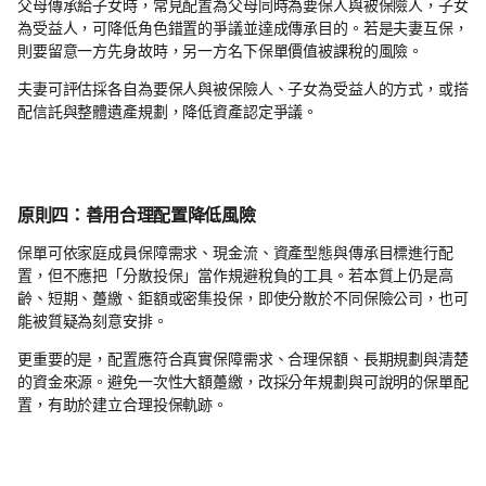
父母傳承給子女時，常見配置為父母同時為要保人與被保險人，子女
為受益人，可降低角色錯置的爭議並達成傳承目的。若是夫妻互保，
則要留意一方先身故時，另一方名下保單價值被課稅的風險。
夫妻可評估採各自為要保人與被保險人、子女為受益人的方式，或搭
配信託與整體遺產規劃，降低資產認定爭議。
原則四：善用合理配置降低風險
保單可依家庭成員保障需求、現金流、資產型態與傳承目標進行配
置，但不應把「分散投保」當作規避稅負的工具。若本質上仍是高
齡、短期、躉繳、鉅額或密集投保，即使分散於不同保險公司，也可
能被質疑為刻意安排。
更重要的是，配置應符合真實保障需求、合理保額、長期規劃與清楚
的資金來源。避免一次性大額躉繳，改採分年規劃與可說明的保單配
置，有助於建立合理投保軌跡。