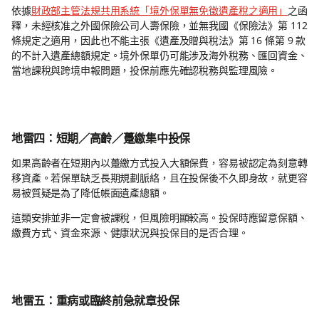
依據
財政部主管法規共用系統「境外保單無免徵遺產稅之適用」
之函
釋，未經核准之外國保險公司人壽保險，並無我國《保險法》第 112
條規定之適用，因此也不能主張《遺產及贈與稅法》第 16 條第 9 款
的不計入遺產總額規定。境外保單仍可能涉及海外稅務、匯回資金、
當地課稅與跨境申報問題，投保前應先確認稅務與監理風險。
地雷四：短期／高齡／躉繳集中投保
如果高齡者在短期內以躉繳方式投入大額保費，容易被認定為刻意轉
移資產。若保單缺乏長期規劃脈絡，且在投保後不久即身故，就更容
易被質疑是為了降低帳面遺產總額。
這類安排並非一定會被課稅，但風險明顯較高。投保時應留意保額、
繳費方式、資金來源、健康狀況與投保目的是否合理。
地雷五：重病或臨終前急就章投保