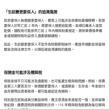
「生前變更要保人」的追溯風險
若原要保人無償變更要保人，實質上可能涉及保單財產權移轉。若原
要保人於死亡前 2 年內，將要保人變更給配偶、各順位繼承人或其
配偶，國稅局可能依死亡前 2 年內贈與財產規定，將保單價值準備
金或相關保險利益併入遺產總額課稅。
因此，生前變更要保人不宜作為短期節稅操作，應提早規劃並保留相
關金流與法律文件，以降低被追溯課稅的風險。
保險金可能涉及贈與稅
保險安排不只可能涉及遺產稅，也可能產生贈與稅問題。例如，保費
由第三人實質支付、無償變更要保人，或滿期金、生存金、年金給付
由非實際出資者取得，都可能被認定為贈與。
特別是在家族成員分散投保時，應注意資金來源是否一致，並保留匯
款紀錄、繳費證明與相關契約文件。115 年贈與稅免稅額為每位贈與