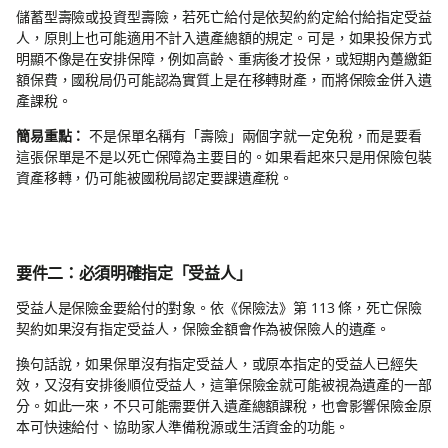
儲蓄型壽險或投資型壽險，若死亡給付是依契約約定給付給指定受益
人，原則上也可能適用不計入遺產總額的規定。可是，如果投保方式
明顯不像是在安排保障，例如高齡、重病後才投保，或短期內躉繳鉅
額保費，國稅局仍可能認為實質上是在移轉財產，而將保險金併入遺
產課稅。
簡易重點：
不是保單名稱有「壽險」兩個字就一定免稅，而是要看
這張保單是不是以死亡保障為主要目的。如果看起來只是用保險包裝
資產移轉，仍可能被國稅局認定要課遺產稅。
要件二：必須明確指定「受益人」
受益人是保險金要給付的對象。依《保險法》第 113 條，死亡保險
契約如果沒有指定受益人，保險金額會作為被保險人的遺產。
換句話說，如果保單沒有指定受益人，或原本指定的受益人已經失
效，又沒有安排後順位受益人，這筆保險金就可能被視為遺產的一部
分。如此一來，不只可能需要併入遺產總額課稅，也會影響保險金原
本可快速給付、協助家人準備稅源或生活資金的功能。