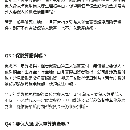
保人身故時保單尚未發生理賠事由，保單價值準備金或解約金通常需
列入要保人的遺產清冊申報。
若是一般壽險死亡給付，且符合指定受益人與無實質課稅風險等條
件，則可不作為被保險人遺產，也不計入遺產總額。
Q3：保險算贈與嗎？
保險不一定算贈與，但若保費由第三人實質支付、無償變更要保人，
或滿期金、生存金、年金給付由非實際出資者取得，就可能涉及贈與
稅。常見情形是父母實際出資，卻讓子女取得保單利益，若年度贈與
總額超過贈與稅免稅額，就須依法申報。
115 年贈與稅免稅額為每位贈與人每年 244 萬元。要保人與受益人
不同，不必然代表一定課贈與稅，但可能涉及最低稅負制或其他稅務
判斷，應依保單給付類型與資金來源個案判斷。
Q4：要保人過世保單算遺產嗎？