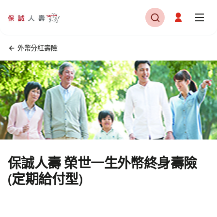
外幣分紅壽險
保誠人壽
榮世一生外幣終身壽險
(定期給付型)